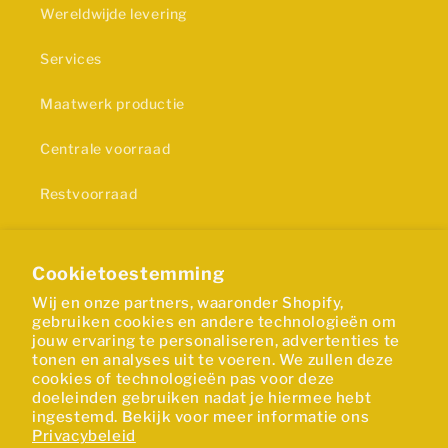
Wereldwijde levering
Services
Maatwerk productie
Centrale voorraad
Restvoorraad
Privacy statement
Cookietoestemming
Wij en onze partners, waaronder Shopify,
Certificering
gebruiken cookies en andere technologieën om
jouw ervaring te personaliseren, advertenties te
De productie van onze rubber- en
tonen en analyses uit te voeren. We zullen deze
kunststofproducten is in overeenstemming met de
cookies of technologieën pas voor deze
doeleinden gebruiken nadat je hiermee hebt
ISO 9001-certificering.
ingestemd. Bekijk voor meer informatie ons
Privacybeleid